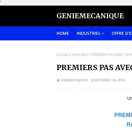
´
GENIEMECANIQUE
HOME
INDUSTRIEL
OFFRE D'
Accueil
ARDUINO
PREMIERS PAS AVEC UN 
PREMIERS PAS AVE
GENIEMECANIQUE
DÉCEMBRE 04, 2018
Un