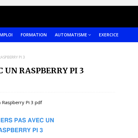
EMPLOI
FORMATION
AUTOMATISME
EXERCICE
RASPBERRY PI 3
C UN RASPBERRY PI 3
 Raspberry Pi 3 pdf