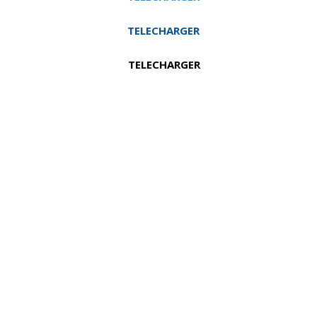
nder 2 sens
TELECHARGER
tart 2 sens
TELECHARGER