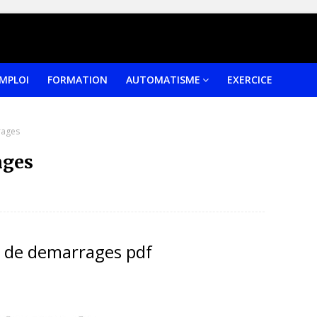
EMPLOI
FORMATION
AUTOMATISME
EXERCICE
rages
ages
 de demarrages pdf