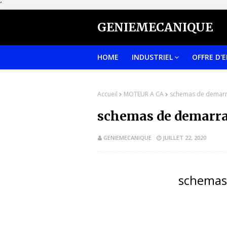
´
GENIEMECANIQUE
HOME
INDUSTRIEL
OFFRE D'
Accueil
MOTEUR A CA
schemas de demar
schemas de demarr
GENIEMECANIQUE
JUILLET 22, 2020
schemas